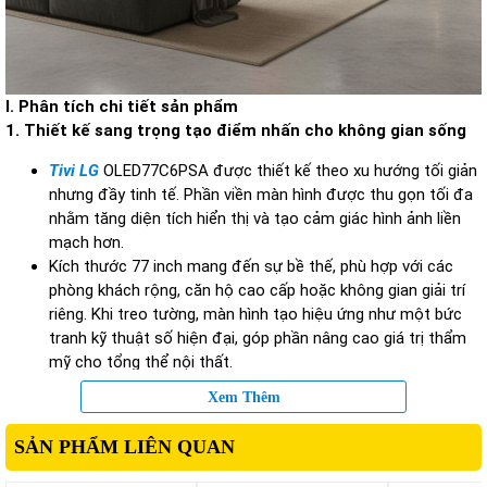
I. Phân tích chi tiết sản phẩm
1.
Thiết kế sang trọng tạo điểm nhấn cho không gian sống
Tivi LG
OLED77C6PSA được thiết kế theo xu hướng tối giản
nhưng đầy tinh tế. Phần viền màn hình được thu gọn tối đa
nhằm tăng diện tích hiển thị và tạo cảm giác hình ảnh liền
mạch hơn.
Kích thước 77 inch mang đến sự bề thế, phù hợp với các
phòng khách rộng, căn hộ cao cấp hoặc không gian giải trí
riêng. Khi treo tường, màn hình tạo hiệu ứng như một bức
tranh kỹ thuật số hiện đại, góp phần nâng cao giá trị thẩm
mỹ cho tổng thể nội thất.
Bên cạnh vẻ ngoài sang trọng, chất liệu hoàn thiện cao cấp
Xem Thêm
giúp sản phẩm duy trì độ bền và vẻ đẹp lâu dài trong quá
trình sử dụng.
SẢN PHẨM LIÊN QUAN