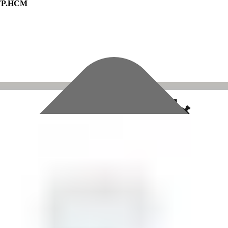
 TP.HCM
Tiên: 0915.753.879
Huy: 0918.188.379
Giao hỏa tốc HCM