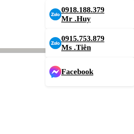
0918.188.379
Mr .Huy
0915.753.879
Ms .Tiên
Facebook