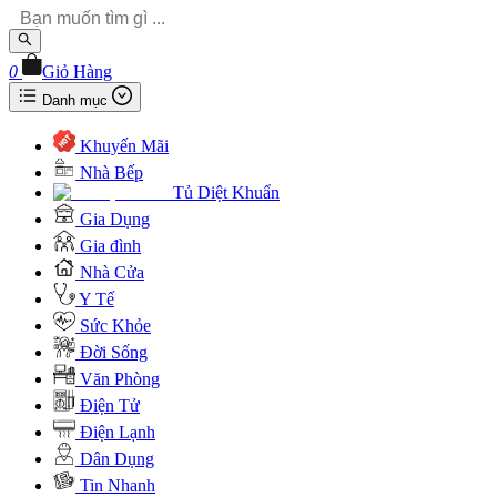
0
Giỏ Hàng
Danh mục
Khuyến Mãi
Nhà Bếp
Tủ Diệt Khuẩn
Gia Dụng
Gia đình
Nhà Cửa
Y Tế
Sức Khỏe
Đời Sống
Văn Phòng
Điện Tử
Điện Lạnh
Dân Dụng
Tin Nhanh