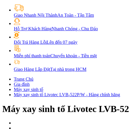
Giao Nhanh Nội Thành
An Toàn - Tận Tâm
Hỗ Trợ Khách Hàng
Nhanh Chóng - Chu Đáo
Đổi Trả Hàng Lỗi
Lên đến 07 ngày
Miễn phí thanh toán
Chuyển khoản - Tiền mặt
Giao Hàng Lắp Đặt
Tại nhà trong HCM
Trang Chủ
Gia đình
Máy xay sinh tố
Máy xay sinh tố Livotec LVB-522P/W - Hàng chính hãng
Máy xay sinh tố Livotec LVB-5