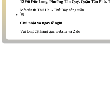
12 Đô Đốc Long, Phường Tân Quý, Quận Tân Phú,
Mở cửa từ Thứ Hai - Thứ Bảy hàng tuần
Chủ nhật và ngày lễ nghỉ
Vui lòng đặt hàng qua website và Zalo
Tính năng nổi bật
Thiết kế kiểu dáng hiện đại, tinh tế, tiện dụng
Chất liệu cấu tạo cao cấp tạo độ bền cao
Động cơ bền bỉ không gây tiếng ồn lớn, êm ái
Dung tích cối phù hợp sử dụng cho gia đình