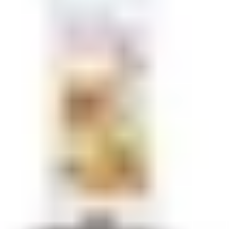
 - Thiết kế hiện đại,
 đình
g thể thiếu, giúp chế biến nhanh các món
i bật trong phân khúc máy xay gia đình,
chọn nhờ thiết kế sang trọng, động cơ
ang lại trải nghiệm tiện nghi và hiện đại