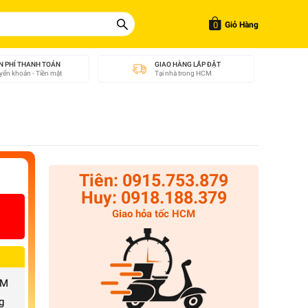
0
Giỏ Hàng
N PHÍ THANH TOÁN
GIAO HÀNG LẮP ĐẶT
ển khoản - Tiền mặt
Tại nhà trong HCM
Tiên: 0915.753.879
Huy: 0918.188.379
Giao hỏa tốc HCM
CM
g