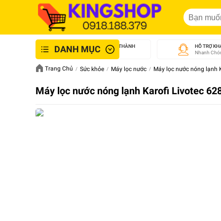
GIAO NHANH NỘI THÀNH
HỖ TRỢ KH
DANH MỤC
An Toàn - Tận Tâm
Nhanh Chón
Trang Chủ
Sức khỏe
Máy lọc nước
Máy lọc nước nóng lạnh K
Máy lọc nước nóng lạnh Karofi Livotec 62