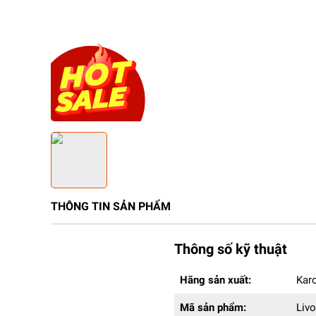
THÔNG TIN SẢN PHẨM
Thông số kỹ thuật
Hãng sản xuất:
Karofi
Hãng sản xuất:
Karo
Mã sản phẩm:
Livotec 628s
Kích thước (DxRxC):
32 x 40 x
Mã sản phẩm:
Livo