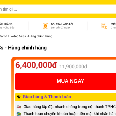
ÁCH HÀNG
ĐỔI TRẢ HÀNG LỖI
MIỄ
g - Chu Đáo
Lên đến 07 ngày
Chuy
arofi Livotec 628s - Hàng chính hãng
8s - Hàng chính hãng
6,400,000đ
11,900,000đ
MUA NGAY
Giao hàng & Thanh toán
Giao hàng lắp đặt nhanh chóng trong nội thành TP.H
Thanh toán chuyển khoản hoặc tiền mặt khi nhận hàn