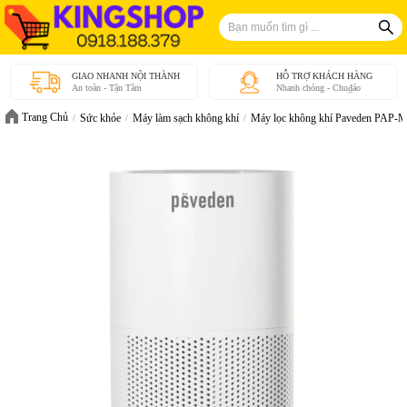
GIAO NHANH NỘI THÀNH
HỖ TRỢ KHÁCH HÀNG
An toàn - Tận Tâm
Nhanh chóng - Chu₫áo
Trang Chủ
Sức khỏe
Máy làm sạch không khí
Máy lọc không khí Paveden PAP-M