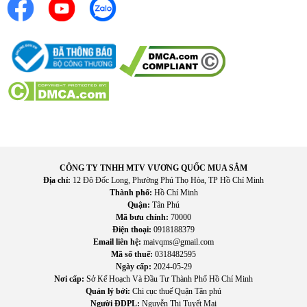
III. Lợi ích thực tế khi sử dụng
Không khí mát nhanh và dễ chịu, giúp bạn xua tan nóng bức
trong phòng ngay sau khi bật máy.
Di chuyển linh hoạt đến mọi vị trí cần làm mát, không phụ
thuộc vào lắp đặt cố định như điều hòa.
Tiết kiệm điện năng hơn so với điều hòa, phù hợp sử dụng
CÔNG TY TNHH MTV VƯƠNG QUỐC MUA SẮM
thường xuyên mà không lo tốn điện nhiều.
Địa chỉ:
12 Đô Đốc Long, Phường Phú Thọ Hòa, TP Hồ Chí Minh
Vận hành êm ái, cho không gian ngủ, làm việc hay sinh hoạt
Thành phố:
Hồ Chí Minh
không bị ảnh hưởng bởi tiếng ồn.
Quận:
Tân Phú
Thao tác điều chỉnh đơn giản, giúp mọi thành viên trong gia
Mã bưu chính:
70000
Điện thoại:
0918188379
đình dễ sử dụng.
Email liên hệ:
maivqms@gmail.com
Không gian thoáng đãng hơn, luồng gió lưu thông tốt giúp
Mã số thuế:
0318482595
cảm giác mát mẻ mà vẫn dễ thở.
Ngày cấp:
2024-05-29
Tối ưu chi phí đầu tư cho làm mát, phù hợp với nhu cầu gia
Nơi cấp:
Sở Kế Hoạch Và Đầu Tư Thành Phố Hồ Chí Minh
đình, phòng nhỏ hoặc văn phòng nhỏ
Quản lý bởi:
Chi cục thuế Quận Tân phú
Người ĐDPL:
Nguyễn Thị Tuyết Mai