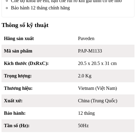
Chế độ khóa trẻ em, hạn chế rủi ro khi gia đình có trẻ nhỏ
Bảo hành 12 tháng chính hãng
Thông số kỹ thuật
Hãng sản xuất
Paveden
Mã sản phẩm
PAP-M1133
Kích thước (DxRxC):
20.5 x 20.5 x 31 cm
Trọng lượng:
2.0 Kg
Thương hiệu:
Vietnam (Việt Nam)
Xuất xứ:
China (Trung Quốc)
Bảo hành:
12 tháng
Tần số (Hz):
50Hz