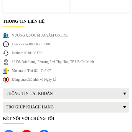
không cần can thiệp thường xuyên.
Vận hành êm ái, không gây tiếng ồn khó chịu khi đặt trong
phòng ngủ hoặc khu làm việc.
THÔNG TIN LIÊN HỆ
VƯƠNG QUỐC MUA SẮM ONLINE
Làm việc từ 08h00 - 18h00
Hotline: 0918188379
12 Đô Đốc Long, Phường Phú Thọ Hòa, TP Hồ Chí Minh
Mở cửa từ Thứ 02 - Thứ 07
Đóng cửa Chủ nhật và Ngày Lễ
THÔNG TIN TÀI KHOẢN
TRỢ GIÚP KHÁCH HÀNG
KẾT NỐI VỚI CHÚNG TÔI