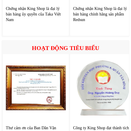
Chứng nhận King Shop là đại lý
Chứng nhận King Shop là đại lý
Paveden PAP-M1133 có hiệu suất lọc cao nhờ công suất
bán hàng ủy quyền của Taka Việt
bán hàng chính hãng sản phẩm
mạnh mẽ với nhiều tốc độ, màng lọc hiệu quả cao thu giữ
Nam
Redsun
phần lớn hạt ô nhiễm nhỏ.
Người dùng dễ dàng cảm nhận không khí trong phòng trở
nên dịu nhẹ và trong lành hơn chỉ sau vài phút bật máy.
HOẠT ĐỘNG TIÊU BIỂU
Thư cảm ơn của Ban Dân Vận
Công ty King Shop đạt thành tích