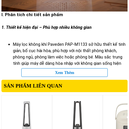
I. Phân tích chi tiết sản phẩm
1. Thiết kế hiện đại – Phù hợp nhiều không gian
Máy lọc không khí Paveden PAP-M1133 sở hữu thiết kế tinh
giản, bố cục hài hòa, phù hợp với nội thất phòng khách,
phòng ngủ, phòng làm việc hoặc phòng bé. Màu sắc trung
tính giúp máy dễ dàng hòa nhập với không gian sống hiện
đại.
Xem Thêm
Kích thước máy vừa phải, không chiếm nhiều diện tích sàn,
cho phép bạn dễ dàng đặt ở bàn, kệ hoặc góc phòng để tối
SẢN PHẨM LIÊN QUAN
ưu hiệu quả lọc không khí.
2. Hệ thống lọc đa tầng – Loại bỏ bụi và chất gây hại
Cốt lõi hiệu quả của Paveden PAP-M1133 nằm ở hệ thống