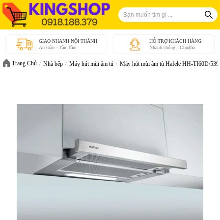
GIAO NHANH NỘI THÀNH
HỖ TRỢ KHÁCH HÀNG
An toàn - Tận Tâm
Nhanh chóng - Chu₫áo
Trang Chủ
Nhà bếp
Máy hút mùi âm tủ
Máy hút mùi âm tủ Hafele HH-TI60D/539.