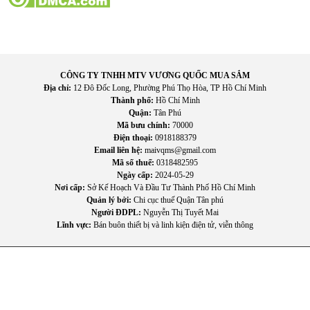
CÔNG TY TNHH MTV VƯƠNG QUỐC MUA SẮM
Địa chỉ:
12 Đô Đốc Long, Phường Phú Thọ Hòa, TP Hồ Chí Minh
Thành phố:
Hồ Chí Minh
Quận:
Tân Phú
Mã bưu chính:
70000
Điện thoại:
0918188379
Email liên hệ:
maivqms@gmail.com
Mã số thuế:
0318482595
Ngày cấp:
2024-05-29
Nơi cấp:
Sở Kế Hoạch Và Đầu Tư Thành Phố Hồ Chí Minh
Quản lý bởi:
Chi cục thuế Quận Tân phú
Người ĐDPL:
Nguyễn Thị Tuyết Mai
Lĩnh vực:
Bán buôn thiết bị và linh kiện điện tử, viễn thông