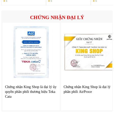
★
5
★
5
★
5
CHỨNG NHẬN ĐẠI LÝ
Chứng nhận King Shop là đại lý ủy
Chứng nhận King Shop là đại lý
quyền phân phối thương hiệu Teka
phân phối AirProce
Cata